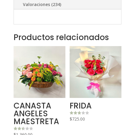
Valoraciones (234)
Productos relacionados
CANASTA
FRIDA
ANGELES
MAESTRETA
$
725.00
Valora
do con
2.76
de 5
$
1,360.00
Valora