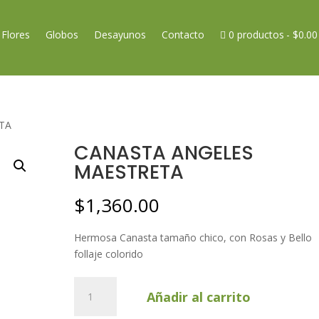
Flores
Globos
Desayunos
Contacto
0 productos
$0.00
TA
CANASTA ANGELES
MAESTRETA
$
1,360.00
Hermosa Canasta tamaño chico, con Rosas y Bello
follaje colorido
CANASTA
Añadir al carrito
ANGELES
MAESTRETA